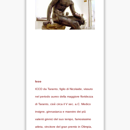
SPARTANO
CASA DELLA
MARCHESA
MUSEO IPOGEO
SPARTANO
INIZIATIVE
VISITE ED ESCURSIONI
Icco
ICCO da Taranto, figlio di Nicolaide, vissuto
RICONOSCIMENTI
nel periodo aureo della maggiore floridezza
ATTIVITÀ
di Taranto, cioè circa il V sec. a.C. Medico
insigne, ginnasiarca e maestro dei più
TARANTO SPARTANA
valenti ginnici del suo tempo, famosissimo
MEDIA
atleta, vincitore del gran premio in Olimpia,