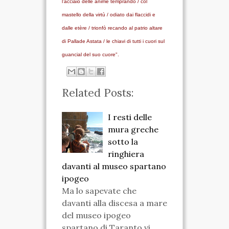
l’acciaio delle anime temprando / col
mastello della virtù / odiato dai flaccidi e
dalle etère / trionfò recando al patrio altare
di Pallade Astata / le chiavi di tutti i cuori sul
guancial del suo cuore".
Related Posts:
I resti delle
mura greche
sotto la
ringhiera
davanti al museo spartano
ipogeo
Ma lo sapevate che
davanti alla discesa a mare
del museo ipogeo
spartano di Taranto vi