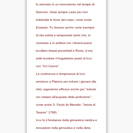
fu eternato in un monumento nel tempio di
VIDEO
Giunone. Visse sempre casto per non
indebolire le forze del corpo, come scrive
FOTO
Eustazio. Fu famoso anche come esempio
ENGLISH
di vita sobria e temperante tanto che, in
contrasto e in antitesi con i famosi pranzi
luculliani rimasti proverbiali a Roma, si era
soliti ricordare il frugalissimo pasto di Icco
con "Icci Coena".
La continenza e temperanza di Icco
servirono a Platone per indurre i giovani alla
virtù; argomento efficace anche per "indurre
noi cristiani all’acquisto della perfezione",
come scrive S. Paolo (in Merodio: "Istoria di
Taranto" 1799).
Icco fu il fondatore della ginnastica medica e
innovatore nella ginnastica e nella dieta