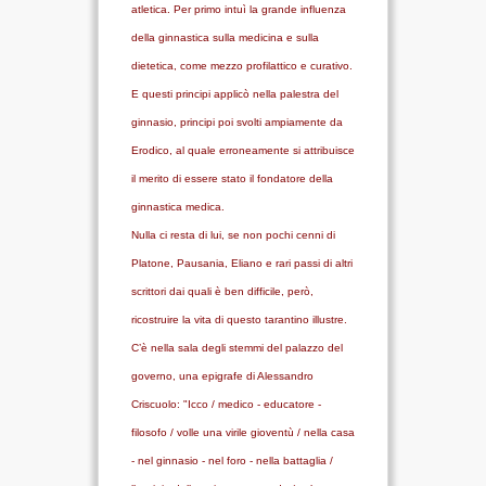
atletica. Per primo intuì la grande influenza
della ginnastica sulla medicina e sulla
dietetica, come mezzo profilattico e curativo.
E questi principi applicò nella palestra del
ginnasio, principi poi svolti ampiamente da
Erodico, al quale erroneamente si attribuisce
il merito di essere stato il fondatore della
ginnastica medica.
Nulla ci resta di lui, se non pochi cenni di
Platone, Pausania, Eliano e rari passi di altri
scrittori dai quali è ben difficile, però,
ricostruire la vita di questo tarantino illustre.
C’è nella sala degli stemmi del palazzo del
governo, una epigrafe di Alessandro
Criscuolo: "Icco / medico - educatore -
filosofo / volle una virile gioventù / nella casa
- nel ginnasio - nel foro - nella battaglia /