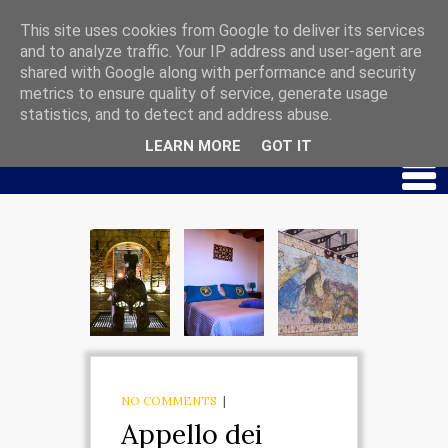
This site uses cookies from Google to deliver its services
and to analyze traffic. Your IP address and user-agent are
shared with Google along with performance and security
HOME
metrics to ensure quality of service, generate usage
CHI SIAMO
statistics, and to detect and address abuse.
LEARN MORE
GOT IT
PALAZZO MAR PICCOLO
APPARTAMENTO
SPARTA
APPARTAMENTO
EUROTA
APPARTAMENTO
EBALIA
NO COMMENTS
|
Appello dei
MUSEO IPOGEO