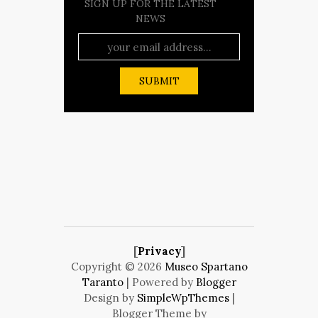
SIGN UP FOR THE LATEST
NEWS
[
Privacy
]
Copyright ©
2026
Museo Spartano
Taranto
| Powered by
Blogger
Design by
SimpleWpThemes
|
Blogger Theme by