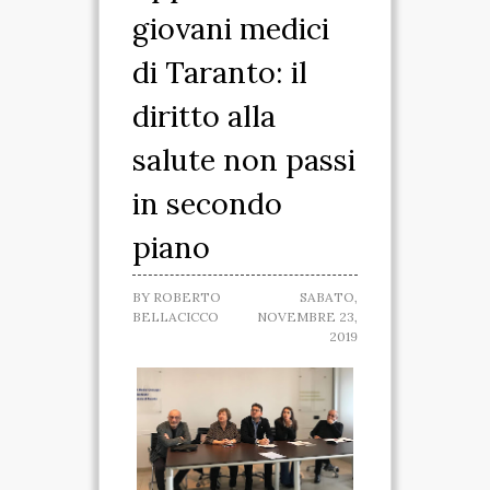
giovani medici
SPARTANO
di Taranto: il
CASA DELLA
diritto alla
MARCHESA
salute non passi
MUSEO IPOGEO
in secondo
SPARTANO
piano
INIZIATIVE
BY
ROBERTO
SABATO,
VISITE ED ESCURSIONI
BELLACICCO
NOVEMBRE 23,
2019
RICONOSCIMENTI
ATTIVITÀ
TARANTO SPARTANA
MEDIA