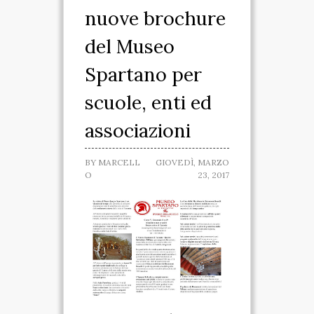
nuove brochure
SPARTANO
del Museo
CASA DELLA
Spartano per
MARCHESA
scuole, enti ed
MUSEO IPOGEO
associazioni
SPARTANO
BY
MARCELL
GIOVEDÌ, MARZO
INIZIATIVE
O
23, 2017
VISITE ED ESCURSIONI
RICONOSCIMENTI
ATTIVITÀ
TARANTO SPARTANA
MEDIA