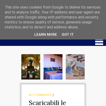
This site uses cookies from Google to deliver its services
and to analyze traffic. Your IP address and user-agent are
shared with Google along with performance and security
HOME
metrics to ensure quality of service, generate usage
CHI SIAMO
statistics, and to detect and address abuse.
LEARN MORE
GOT IT
PALAZZO MAR PICCOLO
APPARTAMENTO
SPARTA
APPARTAMENTO
EUROTA
APPARTAMENTO
EBALIA
NO COMMENTS
|
Scaricabili le
MUSEO IPOGEO