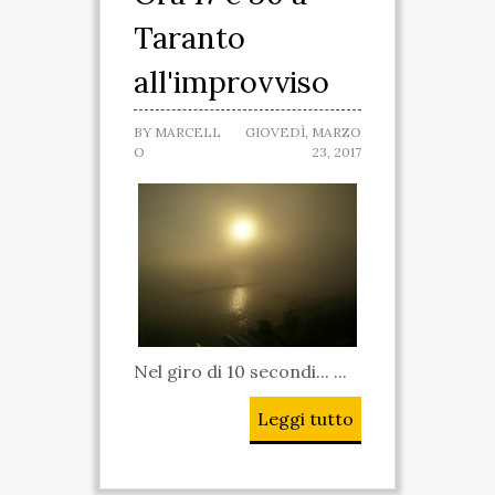
Taranto
all'improvviso
BY
MARCELL
GIOVEDÌ, MARZO
O
23, 2017
Nel giro di 10 secondi... ...
Leggi tutto