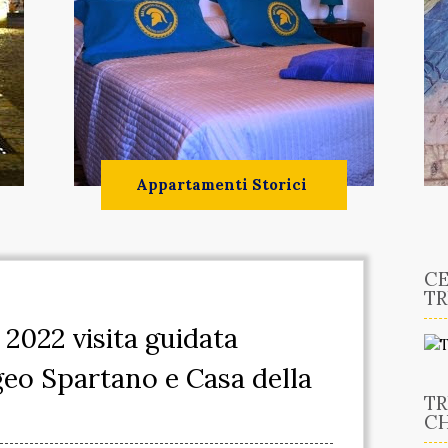
Appartamenti Storici
CE
TR
2022 visita guidata
geo Spartano e Casa della
TR
CH