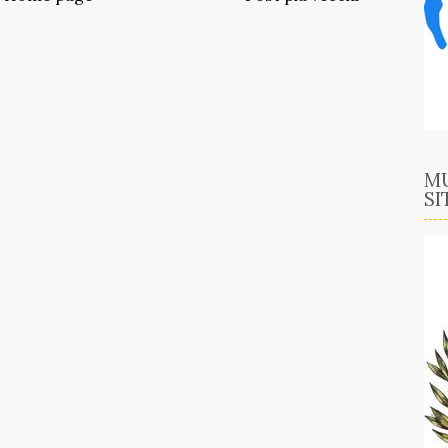
MU
SI