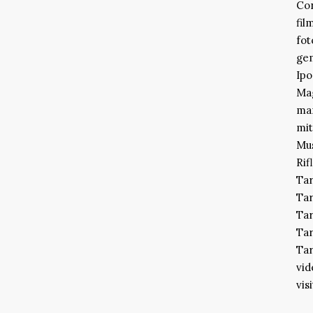
Co
fil
fot
gem
Ipo
Mag
ma
mit
Mu
Rif
Ta
Ta
Tar
Tar
Tar
vid
vis