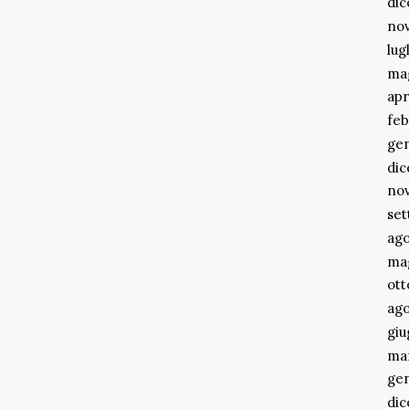
di
no
lug
ma
apr
feb
ge
di
no
se
ago
ma
ott
ago
gi
ma
ge
di