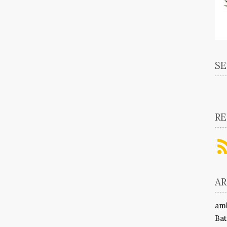
SE
RE
A
am
Bat