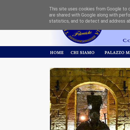
This site uses cookies from Google to de
are shared with Google along with perfo
statistics, and to detect and address a
HOME
CHI SIAMO
PALAZZO M
lonide è
otore di
tive per la
rizzazione
territorio