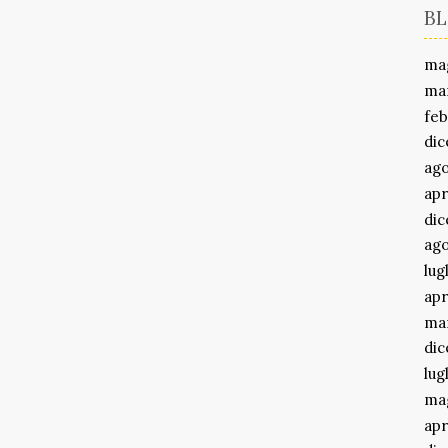
BL
ma
ma
feb
di
ago
apr
di
ago
lug
apr
ma
di
lug
ma
apr