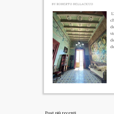
BY
ROBERTO BELLACICCO
L
c
de
v
d
de
Post più recenti