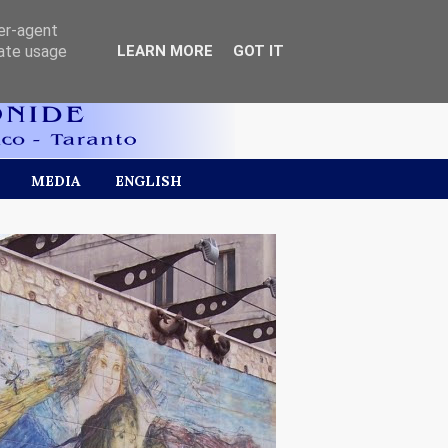
ser-agent
rate usage
LEARN MORE
GOT IT
MEDIA
ENGLISH