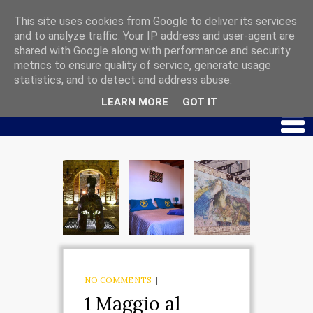
This site uses cookies from Google to deliver its services
and to analyze traffic. Your IP address and user-agent are
shared with Google along with performance and security
HOME
metrics to ensure quality of service, generate usage
CHI SIAMO
statistics, and to detect and address abuse.
LEARN MORE
GOT IT
PALAZZO MAR PICCOLO
APPARTAMENTO
SPARTA
APPARTAMENTO
EUROTA
APPARTAMENTO
EBALIA
NO COMMENTS
|
1 Maggio al
MUSEO IPOGEO