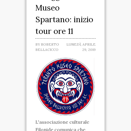
Museo
SPARTANO
Spartano: inizio
CASA DELLA
tour ore 11
MARCHESA
BY
ROBERTO
LUNEDÌ, APRILE
MUSEO IPOGEO
BELLACICCO
29, 2019
SPARTANO
INIZIATIVE
VISITE ED ESCURSIONI
RICONOSCIMENTI
ATTIVITÀ
TARANTO SPARTANA
L'associazione culturale
MEDIA
Filonide comunica che