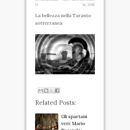
O
14, 2015
SPARTANO
La bellezza nella Taranto
CASA DELLA
sotterranea
MARCHESA
MUSEO IPOGEO
SPARTANO
INIZIATIVE
VISITE ED ESCURSIONI
RICONOSCIMENTI
Related Posts:
ATTIVITÀ
TARANTO SPARTANA
Gli spartani
veri: Mario
MEDIA