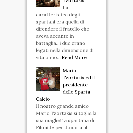
Tzortakis
La
VIDEO
caratteristica degli
spartani era quella di
FOTO
difendere il fratello che
ENGLISH
aveva accanto in
battaglia...i due erano
legati nella dimensione di
vita o mo…
Read More
Mario
Tzortakis ed il
presidente
dello Sparta
Calcio
Il nostro grande amico
Mario Tzortakis si toglie la
sua maglietta spartana di
Filonide per donarla al