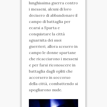
lunghissima guerra contro
SPARTANO
i messeni, alcuni di loro
decisero di abbandonare il
CASA DELLA
campo di battaglia per
MARCHESA
ecarsi a Sparta e
conquistare la città
MUSEO IPOGEO
sguarnita dei suoi
SPARTANO
guerrieri, allora scesero in
campo le donne spartane
INIZIATIVE
che ricacciarono i messeni
e per farsi riconoscere in
VISITE ED ESCURSIONI
battaglia dagli opliti che
RICONOSCIMENTI
accorsero in soccorso
della città, combattendo si
ATTIVITÀ
spogliarono nude.
TARANTO SPARTANA
MEDIA