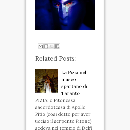
VIDEO
FOTO
ENGLISH
Related Posts:
La Pizia nel
museo
spartano di
Taranto
PIZIA: o Pitonessa,
sacerdotessa di Apollo
Pitio (così detto per aver
ucciso il serpente Pitone),
sedeva nel tempio di Delfi