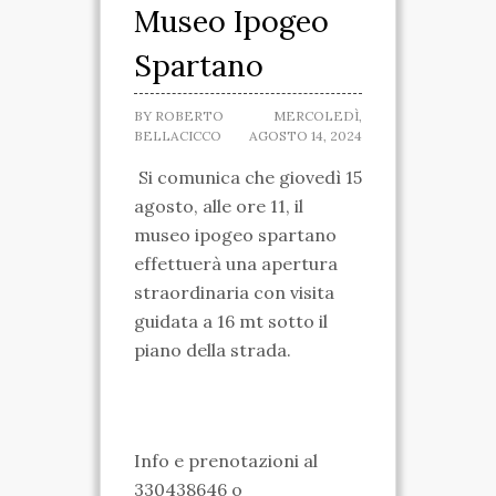
Museo Ipogeo
SPARTANO
Spartano
CASA DELLA
BY
ROBERTO
MERCOLEDÌ,
MARCHESA
BELLACICCO
AGOSTO 14, 2024
MUSEO IPOGEO
Si comunica che giovedì 15
agosto, alle ore 11, il
SPARTANO
museo ipogeo spartano
INIZIATIVE
effettuerà una apertura
straordinaria con visita
VISITE ED ESCURSIONI
guidata a 16 mt sotto il
piano della strada.
RICONOSCIMENTI
ATTIVITÀ
TARANTO SPARTANA
Info e prenotazioni al
MEDIA
330438646 o