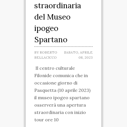
straordinaria
SPARTANO
del Museo
CASA DELLA
ipogeo
MARCHESA
Spartano
MUSEO IPOGEO
BY
ROBERTO
SABATO, APRILE
SPARTANO
BELLACICCO
08, 2023
INIZIATIVE
Il centro culturale
Filonide comunica che in
VISITE ED ESCURSIONI
occasione giorno di
RICONOSCIMENTI
Pasquetta (10 aprile 2023)
il museo ipogeo spartano
ATTIVITÀ
osserverà una apertura
straordinaria con inizio
TARANTO SPARTANA
tour ore 10
MEDIA