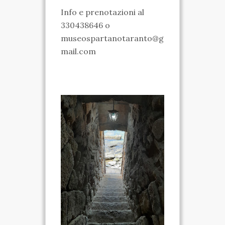
Info e prenotazioni al
VIDEO
330438646 o
FOTO
museospartanotaranto@g
mail.com
ENGLISH