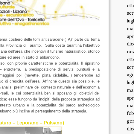
ott
se
lug
ma
apr
stema costiero delle torri antisaracene (TA)” parte dal tema
di
ella Provincia di Taranto. Sulla costa tarantina l’obiettivo
no
a dell’area che incentivi il turismo naturalistico, storico
tture ed aree in stato di abbandono.
ott
o, con proprie caratteristiche e potenzialità. Il ripristino
se
 entroterra, la predisposizione di servizi puntuali e la
ago
maggiori poli (navette, pista ciclabile...) tenderebbe ad
 di crescita dell’area.
Affinché questo sia possibile, le
lug
n’analisi preliminare del contesto naturale e dell’economia
ma
rsali, le cui potenzialità ben si sposano gli obiettivi del
apr
tica; esse fungono da ‘incipit’ della proposta strategica ad
ma
ontesto urbano e la potenzialità del parco archeologico
ulsano più incline al perseguimento della strategia.
feb
ge
Saturo – Leporano – Pulsano)
di