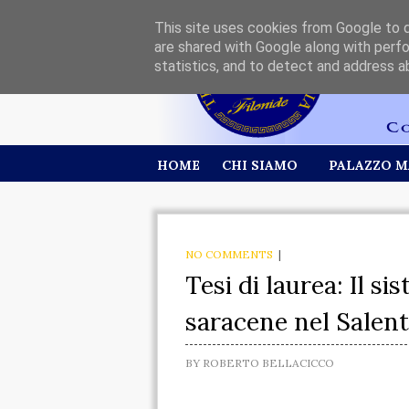
This site uses cookies from Google to de
are shared with Google along with perfo
statistics, and to detect and address a
HOME
CHI SIAMO
PALAZZO M
NO COMMENTS
|
Tesi di laurea: Il si
saracene nel Salen
BY
ROBERTO BELLACICCO