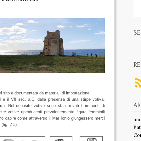
SE
RE
l sito è documentata da materiali di importazione
I e il VII sec. a.C. dalla presenza di una stirpe votiva,
A
rra. Nel deposito votivo sono stati trovati frammenti di
tte votive riproducenti prevalentemente figure femminili
fanno capire come attraverso il Mar Ionio giungessero merci
am
(fig. 2-3).
Bat
Co