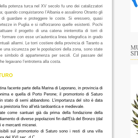
lla potenza turca nel XV secolo fu uno dei catalizzatori
ca; quando conquistarono l’Albania e assalirono Otranto gli
a di guardare e proteggere le coste. Si eressero, quasi
zze in Puglia e si rafforzarono quelle esistenti. Pochi
tuare il progetto di una catena ininterrotta di torri di
 formare con esse un’autentica linea telegrafica in grado
tuali allarmi. Le torri costiere della provincia di Taranto a
MU
re una sicurezza per le popolazioni della zona, sono state
SI
o e simbolo di appartenenza per secoli. Col passare del
he legavano l’entroterra alla costa.
ATURO
tina facente parte della Marina di Leporano, in provincia di
nima e quella di Porto Perone; il promontorio di Saturo
 in stato di semi abbandono. L’importanza del sito è data
la preistoria fino all’età tardoantica e medievale.
rate come santuari già da prima della fondazione della
diamento di diverse popolazioni fin dall'Età del Bronzo (dal
ri e mercanti micenei.
ibili sul promontorio di Saturo sono i resti di una villa
era del XVI sec. d.C..