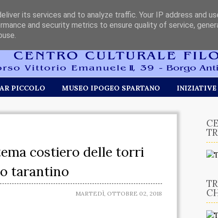
liver its services and to analyze traffic. Your IP address and u
rmance and security metrics to ensure quality of service, gene
buse.
AR PICCOLO
MUSEO IPOGEO SPARTANO
INIZIATIVE
CE
TR
stema costiero delle torri
to tarantino
TR
CH
MARTEDÌ, OTTOBRE 02, 2018