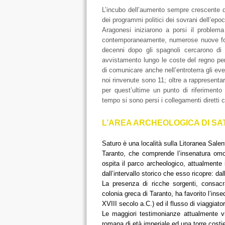
L’incubo dell’aumento sempre crescente de
dei programmi politici dei sovrani dell’epo
Aragonesi iniziarono a porsi il problem
contemporaneamente, numerose nuove forte
decenni dopo gli spagnoli cercarono di at
avvistamento lungo le coste del regno per
di comunicare anche nell’entroterra gli even
noi rinvenute sono 11; oltre a rappresenta
per quest’ultime un punto di riferiment
tempo si sono persi i collegamenti diretti c
L’AREA ARCHEOLOGICA DI S
Saturo è una località sulla Litoranea Salen
Taranto, che comprende l’insenatura omo
ospita il parco archeologico, attualmente
dall’intervallo storico che esso ricopre: dal
La presenza di ricche sorgenti, consac
colonia greca di Taranto, ha favorito l’inse
XVIII secolo a.C.) ed il flusso di viaggiato
Le maggiori testimonianze attualmente vis
romana di età imperiale ed una torre costi