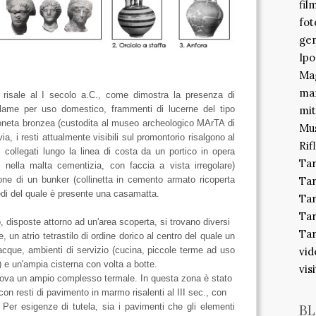
fil
fot
gem
Ipo
Mag
ma
ro risale al I secolo a.C., come dimostra la presenza di
ellame per uso domestico, frammenti di lucerne del tipo
mit
moneta bronzea (custodita al museo archeologico MArTA di
Mu
ia, i resti attualmente visibili sul promontorio risalgono al
Rif
i collegati lungo la linea di costa da un portico in opera
Ta
 nella malta cementizia, con faccia a vista irregolare)
ione di un bunker (collinetta in cemento armato ricoperta
Ta
iedi del quale è presente una casamatta.
Tar
Tar
o, disposte attorno ad un'area scoperta, si trovano diversi
Tar
e, un atrio tetrastilo di ordine dorico al centro del quale un
 acque, ambienti di servizio (cucina, piccole terme ad uso
vid
) e un'ampia cisterna con volta a botte.
vis
trova un ampio complesso termale. In questa zona è stato
con resti di pavimento in marmo risalenti al III sec., con
. Per esigenze di tutela, sia i pavimenti che gli elementi
BL