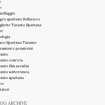
m
o
ellaggio
geo spartano Bellacicco
liette Taranto Spartana
re
ologia
seo Spartano Taranto
lessioni e pensierini
ranto
ranto com'era
anto film serafini
anto sotterranea
anto spartana
eo
itatori
OG ARCHIVE