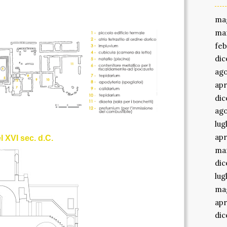
i.
ma
ma
feb
di
ago
apr
di
ago
lug
apr
l XVI sec. d.C.
ma
di
lug
ma
apr
di