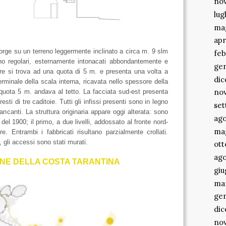
no
lug
ma
apr
sorge su un terreno leggermente inclinato a circa m. 9 slm
feb
eno regolari, esternamente intonacati abbondantemente e
ge
orre si trova ad una quota di 5 m. e presenta una volta a
di
terminale della scala interna, ricavata nello spessore della
no
quota 5 m. andava al tetto. La facciata sud-est presenta
resti di tre caditoie. Tutti gli infissi presenti sono in legno
se
ancanti. La struttura originaria appare oggi alterata: sono
ago
del 1900; il primo, a due livelli, addossato al fronte nord-
ma
e. Entrambi i fabbricati risultano parzialmente crollati.
gli accessi sono stati murati.
ott
ago
ONE DELLA COSTA TARANTINA
gi
ma
ge
di
no