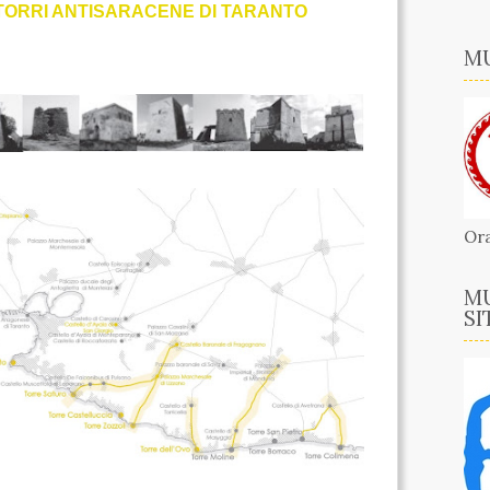
 TORRI ANTISARACENE DI TARANTO
MU
Ora
MU
SI