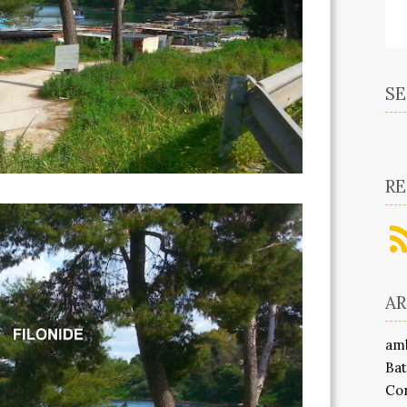
SE
RE
A
am
Bat
Co