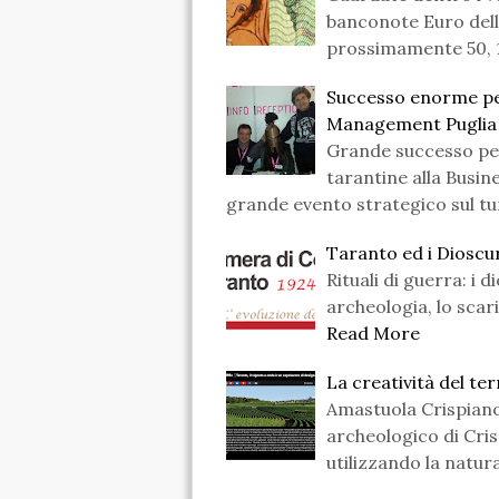
banconote Euro della
prossimamente 50, 
Successo enorme pe
Management Puglia
Grande successo per 
tarantine alla Busi
grande evento strategico sul tu
Taranto ed i Dioscu
Rituali di guerra: i 
archeologia, lo scari
Read More
La creatività del te
Amastuola Crispian
archeologico di Cris
utilizzando la natur