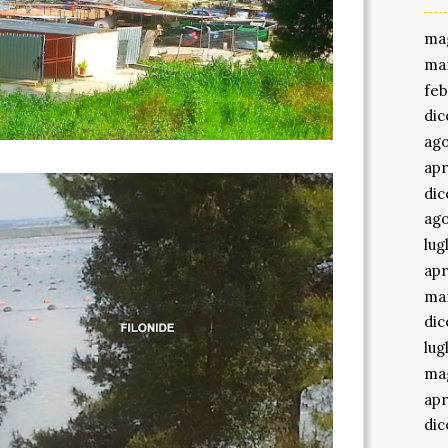
ma
ma
feb
di
ago
apr
di
ago
lug
apr
ma
di
lug
ma
apr
di