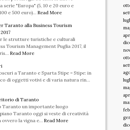
ott
 serie "Europa" (5, 10 e 20 euro e
100 e 500 euro)…
Read More
se
lug
r Taranto alla Business Tourism
ma
 2017
apr
le strutture turistiche e culturali
di
ness Tourism Management Puglia 2017, il
no
ris…
Read More
ott
se
ri
ago
dioscuri a Taranto e Sparta Stipe = Stipe: in
co di oggetti votivi e di varia natura rin…
lug
ma
apr
rritorio di Taranto
ma
o Taranto un importante luogo
feb
piano Taranto oggi si veste di creatività
ge
a ovvero la vigna e…
Read More
di