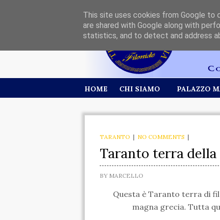
This site uses cookies from Google to de
are shared with Google along with perfo
statistics, and to detect and address a
HOME
CHI SIAMO
PALAZZO M
TARANTO
|
NO COMMENTS
|
Taranto terra della
BY
MARCELLO
Questa è Taranto terra di filo
magna grecia. Tutta que