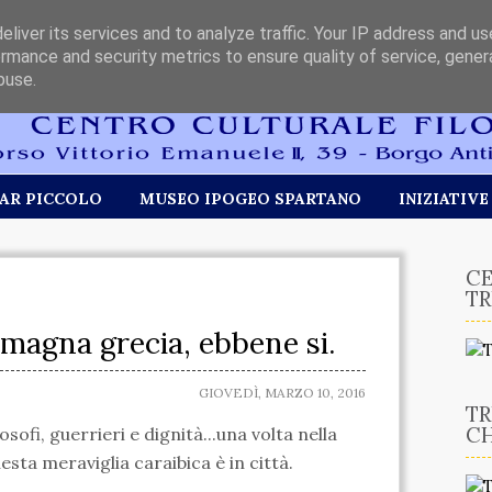
liver its services and to analyze traffic. Your IP address and u
rmance and security metrics to ensure quality of service, gene
buse.
AR PICCOLO
MUSEO IPOGEO SPARTANO
INIZIATIVE
CE
TR
 magna grecia, ebbene si.
GIOVEDÌ, MARZO 10, 2016
TR
CH
sofi, guerrieri e dignità...una volta nella
sta meraviglia caraibica è in città.