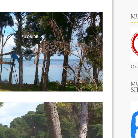
MU
Ora
MU
SI