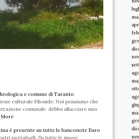
no
lug
ma
apr
feb
ge
di
no
se
ago
ma
ott
heologica e comune di Taranto
ago
zione culturale Filonide: Noi pensiamo che
gi
strazione comunale debba allacciare uno
ma
 More
ge
di
tina è presente su tutte le banconote Euro
no
stri portafogli. Su tutte le nuove