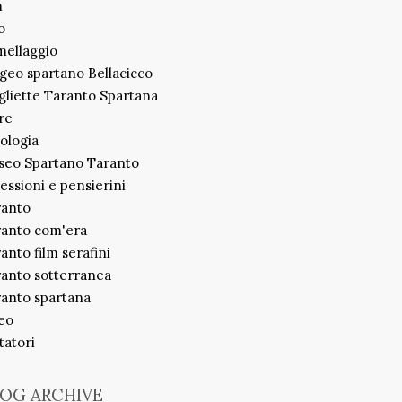
m
o
ellaggio
geo spartano Bellacicco
liette Taranto Spartana
re
ologia
seo Spartano Taranto
lessioni e pensierini
ranto
ranto com'era
anto film serafini
anto sotterranea
anto spartana
eo
itatori
OG ARCHIVE