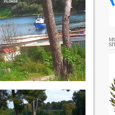
MU
SI