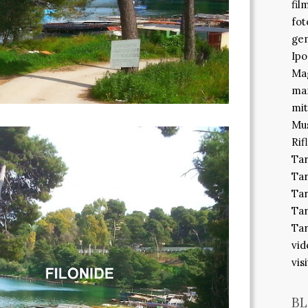
fil
fot
gem
Ipo
Mag
ma
mit
Mu
Rif
Ta
Ta
Tar
Tar
Tar
vid
vis
BL