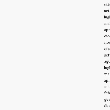
ott
se
lug
ma
apr
di
no
ott
se
ago
lug
ma
apr
ma
feb
ge
di