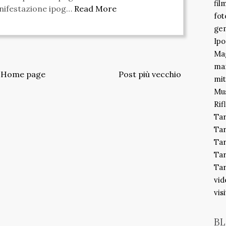
fil
anifestazione ipog…
Read More
fot
gem
Ipo
Mag
ma
Home page
Post più vecchio
mit
Mu
Rif
Ta
Ta
Tar
Tar
Tar
vid
vis
BL