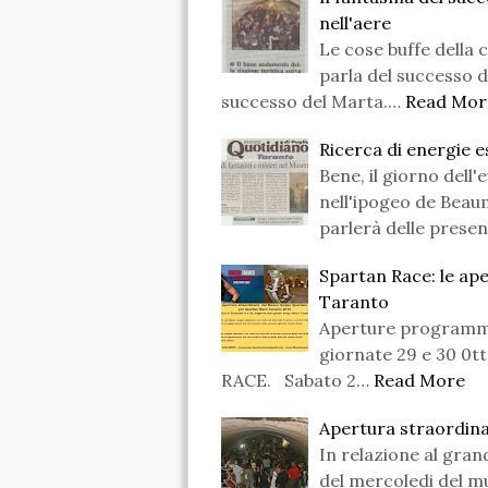
nell'aere
Le cose buffe della 
parla del successo 
successo del Marta.…
Read Mor
Ricerca di energie 
Bene, il giorno dell'
nell'ipogeo de Beau
parlerà delle prese
Spartan Race: le ap
Taranto
Aperture programma
giornate 29 e 30 0t
RACE. Sabato 2…
Read More
Apertura straordina
In relazione al gran
del mercoledi del m