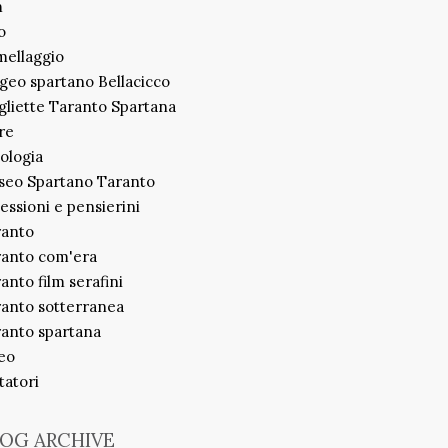
m
o
ellaggio
geo spartano Bellacicco
liette Taranto Spartana
re
ologia
seo Spartano Taranto
lessioni e pensierini
ranto
ranto com'era
anto film serafini
anto sotterranea
anto spartana
eo
itatori
OG ARCHIVE