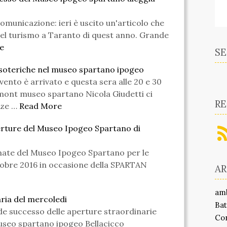
comunicazione: ieri è uscito un'articolo che
del turismo a Taranto di quest anno. Grande
e
SE
esoteriche nel museo spartano ipogeo
evento è arrivato e questa sera alle 20 e 30
mont museo spartano Nicola Giudetti ci
RE
nze …
Read More
erture del Museo Ipogeo Spartano di
te del Museo Ipogeo Spartano per le
tobre 2016 in occasione della SPARTAN
A
am
ria del mercoledi
Bat
de successo delle aperture straordinarie
Co
useo spartano ipogeo Bellacicco