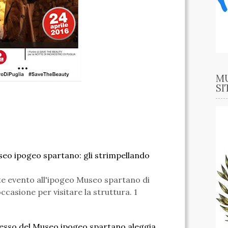
MU
SI
eo ipogeo spartano: gli strimpellando
e evento all'ipogeo Museo spartano di
ccasione per visitare la struttura. 1
cesso del Museo ipogeo spartano aleggia