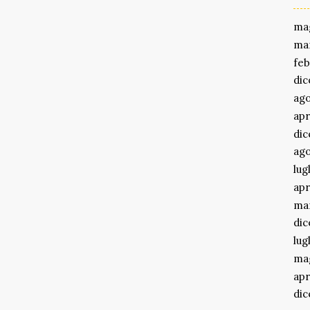
ma
ma
feb
di
ago
apr
di
ago
lug
apr
ma
di
lug
ma
apr
di