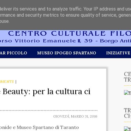
liver its services and to analyze traffic. Your IP address and u
rmance and security metrics to ensure quality of service, gene
buse.
AR PICCOLO
MUSEO IPOGEO SPARTANO
INIZIATIVE
CE
TR
MMENTS
|
eauty: per la cultura ci
TR
CH
GIOVEDÌ, MARZO 31, 2016
lonide e Museo Spartano di Taranto