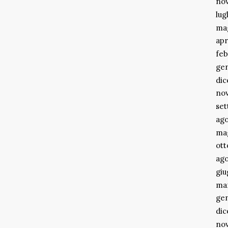
no
lug
ma
apr
feb
ge
di
no
se
ago
ma
ott
ago
gi
ma
ge
di
no