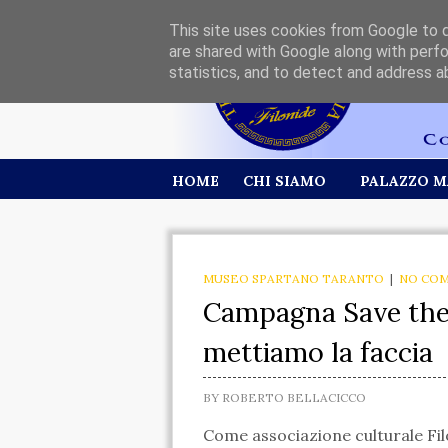
This site uses cookies from Google to de
are shared with Google along with perfo
statistics, and to detect and address a
HOME
CHI SIAMO
PALAZZO M
MUSEO SPARTANO TARANTO
|
NO CO
Campagna Save the B
mettiamo la faccia
BY
ROBERTO BELLACICCO
Come associazione culturale Fi