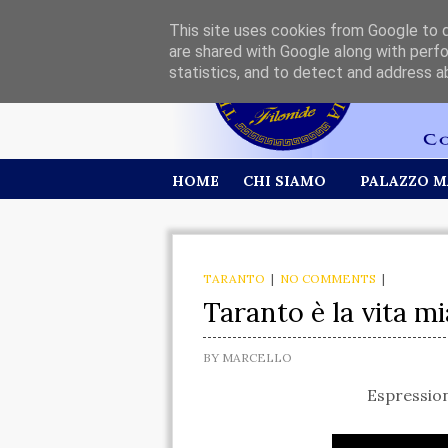
This site uses cookies from Google to de
are shared with Google along with perfo
statistics, and to detect and address a
HOME
CHI SIAMO
PALAZZO M
TARANTO
|
NO COMMENTS
|
Taranto è la vita mi
BY
MARCELLO
Espression