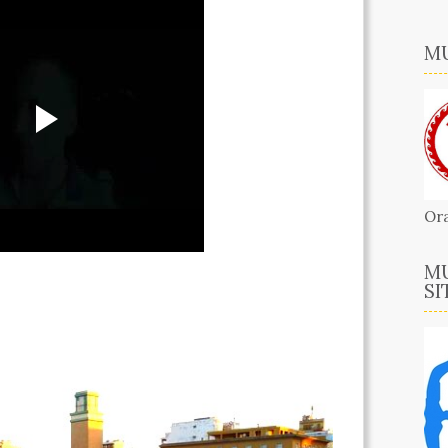
MU
Ora
MU
SI