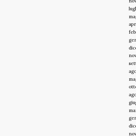
no
lug
ma
apr
feb
ge
di
no
se
ago
ma
ott
ago
gi
ma
ge
di
no