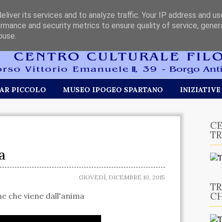
liver its services and to analyze traffic. Your IP address and u
rmance and security metrics to ensure quality of service, gene
buse.
AR PICCOLO
MUSEO IPOGEO SPARTANO
INIZIATIVE
CE
TR
a
GIOVEDÌ, DICEMBRE 10, 2015
TR
CH
e che viene dall'anima