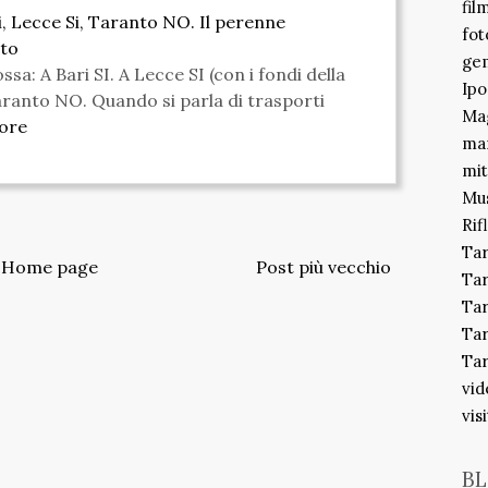
fil
i, Lecce Si, Taranto NO. Il perenne
fot
nto
gem
a: A Bari SI. A Lecce SI (con i fondi della
Ipo
aranto NO. Quando si parla di trasporti
Mag
ore
ma
mit
Mu
Rif
Ta
Home page
Post più vecchio
Ta
Tar
Tar
Tar
vid
vis
BL