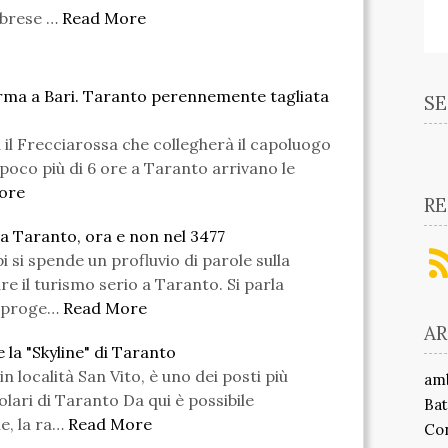
abrese …
Read More
ferma a Bari. Taranto perennemente tagliata
SE
 il Frecciarossa che collegherà il capoluogo
 poco più di 6 ore a Taranto arrivano le
ore
RE
 a Taranto, ora e non nel 3477
i si spende un profluvio di parole sulla
re il turismo serio a Taranto. Si parla
i proge…
Read More
A
 la "Skyline" di Taranto
n località San Vito, è uno dei posti più
am
olari di Taranto Da qui è possibile
Bat
e, la ra…
Read More
Co