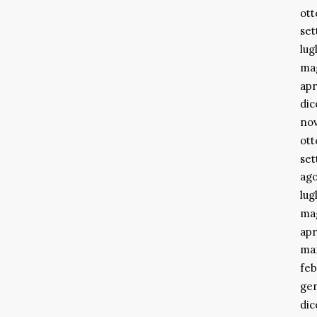
ott
se
lug
ma
apr
di
no
ott
se
ago
lug
ma
apr
ma
feb
ge
di