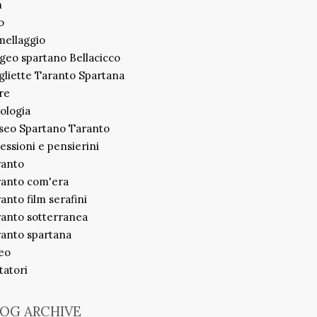
m
o
ellaggio
geo spartano Bellacicco
liette Taranto Spartana
re
ologia
seo Spartano Taranto
lessioni e pensierini
ranto
ranto com'era
anto film serafini
anto sotterranea
anto spartana
eo
itatori
OG ARCHIVE