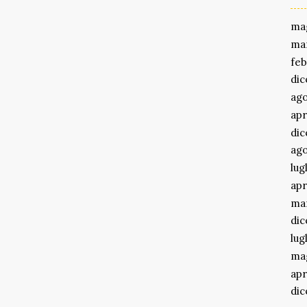
ma
ma
feb
di
ago
apr
di
ago
lug
apr
ma
di
lug
ma
apr
di