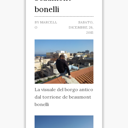
bonelli
SPARTANO
CASA DELLA
BY
MARCELL
SABATO,
O
DICEMBRE 26,
MARCHESA
2015
MUSEO IPOGEO
SPARTANO
INIZIATIVE
VISITE ED ESCURSIONI
La visuale del borgo antico
RICONOSCIMENTI
dal torrione de beaumont
ATTIVITÀ
bonelli
TARANTO SPARTANA
MEDIA