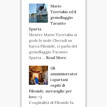
Mario
VIDEO
Tzortakis ed il
gemellaggio
FOTO
Taranto
ENGLISH
Sparta
Mentre Mario Tzortakis si
gode le isole Cheradi su
barca Filonide, ci parla del
gemellaggio Taranto
Sparta …
Read More
Gli
amministrator
i spartani
ospiti di
Filonide, meraviglie per
loro :-)
L'ospitalità di Filonide fa