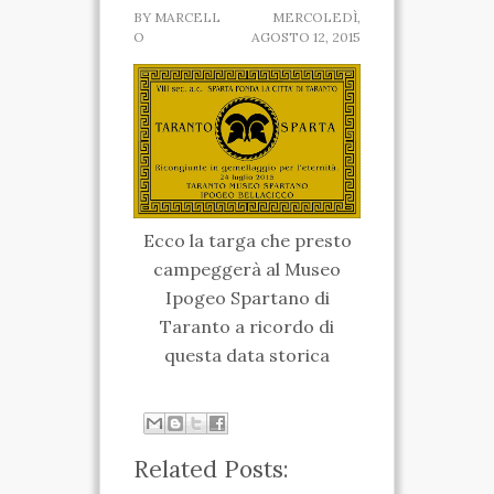
BY
MARCELL
MERCOLEDÌ,
SPARTANO
O
AGOSTO 12, 2015
CASA DELLA
MARCHESA
MUSEO IPOGEO
SPARTANO
Ecco la targa che presto
INIZIATIVE
campeggerà al Museo
Ipogeo Spartano di
VISITE ED ESCURSIONI
Taranto a ricordo di
RICONOSCIMENTI
questa data storica
ATTIVITÀ
TARANTO SPARTANA
Related Posts:
MEDIA