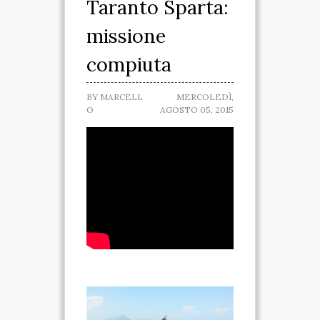
Taranto Sparta:
SPARTANO
missione
CASA DELLA
compiuta
MARCHESA
BY
MARCELL
MERCOLEDÌ,
MUSEO IPOGEO
O
AGOSTO 05, 2015
SPARTANO
INIZIATIVE
VISITE ED ESCURSIONI
RICONOSCIMENTI
ATTIVITÀ
TARANTO SPARTANA
MEDIA