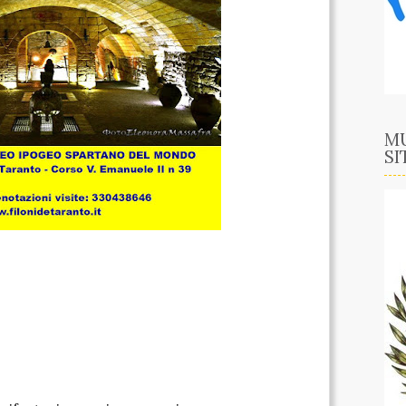
MU
SI