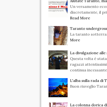
Aiutate Taranto, m
Un versamento econo
discretamente, il p
Read More
Taranto undergrou
La taranto sotterran
More
La divulgazione alle
Questa volta è stata
ragazzi attentissimi
continua incessante
L'alba sulla rada di
Buon risveglio Tara
La colonna dorica di