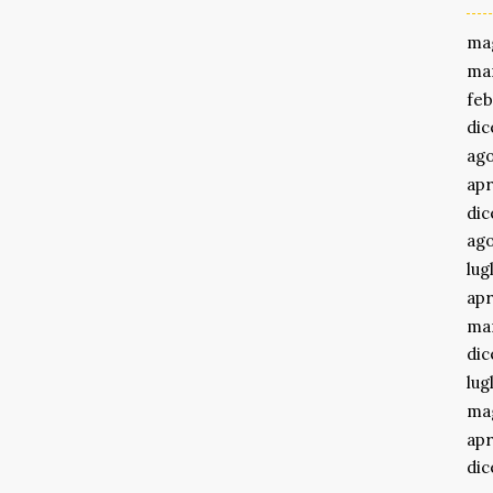
ma
ma
feb
di
ago
apr
di
ago
lug
apr
ma
di
lug
ma
apr
di