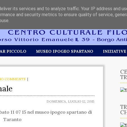
liver its services and to analyze traffic. Your IP address and u
rmance and security metrics to ensure quality of service, gene
buse.
AR PICCOLO
MUSEO IPOGEO SPARTANO
INIZIATIVE
CE
TR
NO COMMENTS
|
nale
DOMENICA, LUGLIO 12, 2015
TR
CH
bato 11 07 15 nel museo ipogeo spartano di
Taranto