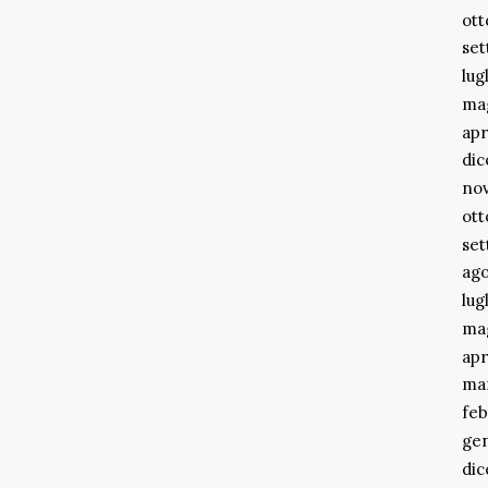
ott
se
lug
ma
apr
di
no
ott
se
ago
lug
ma
apr
ma
feb
ge
di