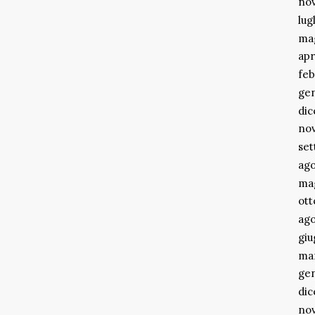
no
lug
ma
apr
feb
ge
di
no
se
ago
ma
ott
ago
gi
ma
ge
di
no