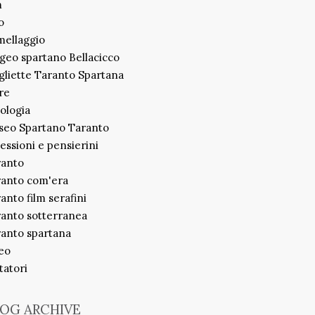
m
o
ellaggio
geo spartano Bellacicco
liette Taranto Spartana
re
ologia
seo Spartano Taranto
lessioni e pensierini
ranto
ranto com'era
anto film serafini
anto sotterranea
anto spartana
eo
itatori
OG ARCHIVE