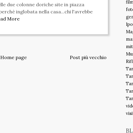
fil
elle due colonne doriche site in piazza
fot
 perchè inglobata nella casa...chi l'avrebbe
gem
ead More
Ipo
Mag
ma
mit
Mu
Home page
Post più vecchio
Rif
Ta
Ta
Tar
Tar
Tar
vid
vis
BL