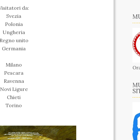
Visitatori da:
Svezia
MU
Polonia
Ungheria
Regno unito
Germania
Milano
Ora
Pescara
Ravenna
MU
Novi Ligure
SI
Chieti
Torino