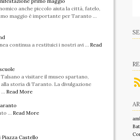
anifestazione primo maggio
mico anche piccolo aiuta la città, fatelo,
rimo maggio è importante per Taranto …
SE
nd
ea continua a restituici i nostri avi …
Read
RE
 scuole
 Talsano a visitare il museo spartano,
 alla storia di Taranto. La divulgazione
 …
Read More
A
 Taranto
nto …
Read More
am
Bat
Co
 Piazza Castello