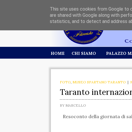
This site uses cookies from Google to de
are shared with Google along with perfo
statistics, and to detect and address a
HOME
CHI SIAMO
PALAZZO M
FOTO
,
MUSEO SPARTANO TARANTO
|
Taranto internazio
BY
MARCELLO
Resoconto della giornata di sa