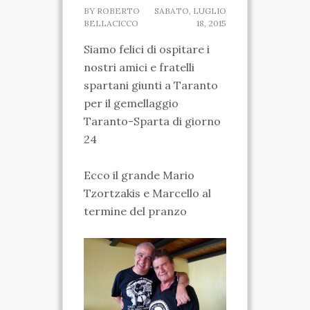
BY
ROBERTO
SABATO, LUGLIO
SPARTANO
BELLACICCO
18, 2015
Siamo felici di ospitare i
CASA DELLA
nostri amici e fratelli
MARCHESA
spartani giunti a Taranto
per il gemellaggio
MUSEO IPOGEO
Taranto-Sparta di giorno
SPARTANO
24
INIZIATIVE
Ecco il grande Mario
VISITE ED ESCURSIONI
Tzortzakis e Marcello al
termine del pranzo
RICONOSCIMENTI
ATTIVITÀ
TARANTO SPARTANA
MEDIA