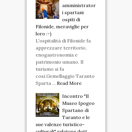
amministrator
i spartani
ospiti di
Filonide, meraviglie per
loro :-)
L'ospitalità di Filonide fa
apprezzare territorio,
enogastronomia e
patrimonio umano. Il
turismo si fa
così.Gemellaggio Taranto
Sparta …
Read More
Incontro "Il
Museo Ipogeo
Spartano di
Taranto e le
sue valenze turistico-
culturali" relatore dott.