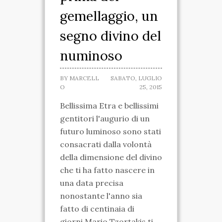
gemellaggio, un
SPARTANO
segno divino del
CASA DELLA
numinoso
MARCHESA
MUSEO IPOGEO
BY
MARCELL
SABATO, LUGLIO
O
25, 2015
SPARTANO
Bellissima Etra e bellissimi
INIZIATIVE
gentitori l'augurio di un
futuro luminoso sono stati
VISITE ED ESCURSIONI
consacrati dalla volontà
RICONOSCIMENTI
della dimensione del divino
che ti ha fatto nascere in
ATTIVITÀ
una data precisa
nonostante l'anno sia
TARANTO SPARTANA
fatto di centinaia di
MEDIA
giorni.Mario Tzortakis ti