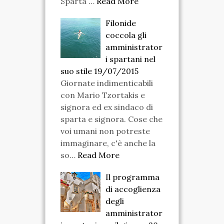
Sparta …
Read More
Filonide
coccola gli
amministrator
i spartani nel
suo stile 19/07/2015
Giornate indimenticabili
con Mario Tzortakis e
signora ed ex sindaco di
sparta e signora. Cose che
voi umani non potreste
immaginare, c'è anche la
so…
Read More
Il programma
di accoglienza
degli
amministrator