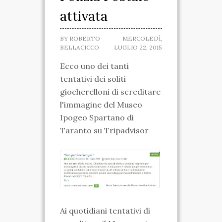
attivata
SPARTANO
CASA DELLA
BY
ROBERTO
MERCOLEDÌ,
BELLACICCO
LUGLIO 22, 2015
MARCHESA
Ecco uno dei tanti
MUSEO IPOGEO
tentativi dei soliti
giocherelloni di screditare
SPARTANO
l'immagine del Museo
INIZIATIVE
Ipogeo Spartano di
Taranto su Tripadvisor
VISITE ED ESCURSIONI
RICONOSCIMENTI
ATTIVITÀ
TARANTO SPARTANA
Ai quotidiani tentativi di
MEDIA