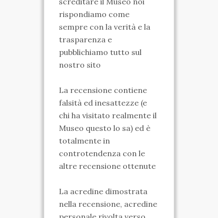
screditare il Museo noi
rispondiamo come
VIDEO
sempre con la verità e la
FOTO
trasparenza e
pubblichiamo tutto sul
ENGLISH
nostro sito
La recensione contiene
falsità ed inesattezze (e
chi ha visitato realmente il
Museo questo lo sa) ed è
totalmente in
controtendenza con le
altre recensione ottenute
La acredine dimostrata
nella recensione, acredine
personale rivolta verso