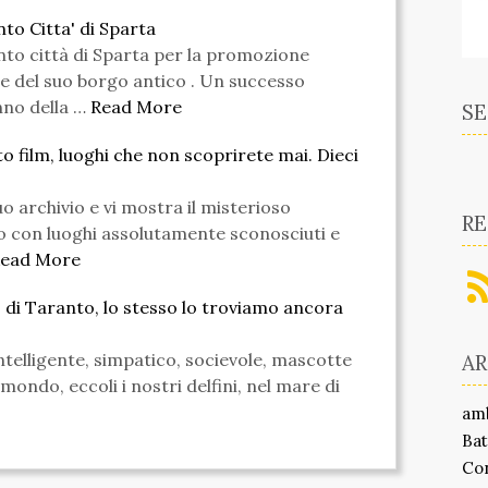
nto Citta' di Sparta
nto città di Sparta per la promozione
 e del suo borgo antico . Un successo
nno della …
Read More
SE
 film, luoghi che non scoprirete mai. Dieci
uo archivio e vi mostra il misterioso
RE
to con luoghi assolutamente sconosciuti e
ead More
lo di Taranto, lo stesso lo troviamo ancora
intelligente, simpatico, socievole, mascotte
A
l mondo, eccoli i nostri delfini, nel mare di
am
Bat
Co