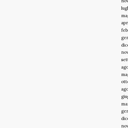
no
lug
ma
apr
feb
ge
di
no
se
ago
ma
ott
ago
gi
ma
ge
di
no