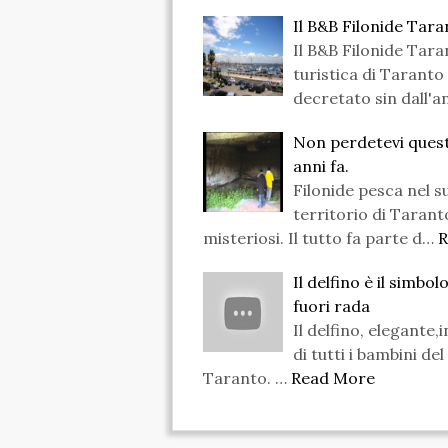
Il B&B Filonide Tara
Il B&B Filonide Tara
turistica di Taranto
decretato sin dall'a
Non perdetevi questo
anni fa.
Filonide pesca nel s
territorio di Taran
misteriosi. Il tutto fa parte d…
R
Il delfino è il simbo
fuori rada
Il delfino, elegante,
di tutti i bambini de
Taranto. …
Read More