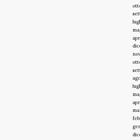
ott
se
lug
ma
apr
di
no
ott
se
ago
lug
ma
apr
ma
feb
ge
di