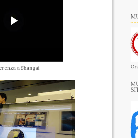
MU
Ora
erenza a Shangai
MU
SI