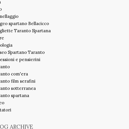
m
o
ellaggio
geo spartano Bellacicco
liette Taranto Spartana
re
ologia
seo Spartano Taranto
lessioni e pensierini
ranto
ranto com'era
anto film serafini
anto sotterranea
anto spartana
eo
itatori
OG ARCHIVE