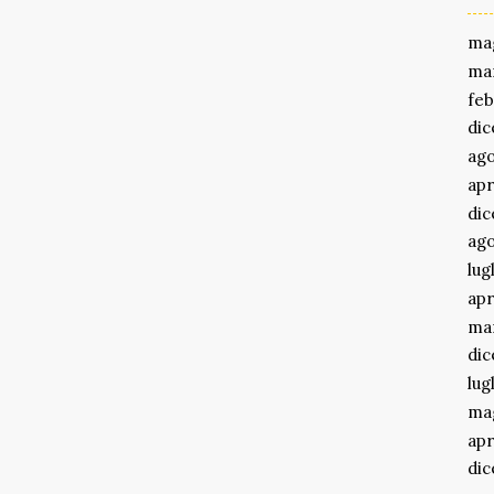
ma
ma
feb
di
ago
apr
di
ago
lug
apr
ma
di
lug
ma
apr
di