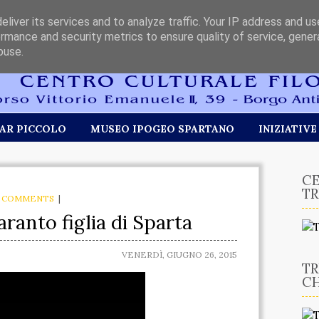
liver its services and to analyze traffic. Your IP address and u
rmance and security metrics to ensure quality of service, gene
buse.
AR PICCOLO
MUSEO IPOGEO SPARTANO
INIZIATIVE
CE
TR
 COMMENTS
|
Taranto figlia di Sparta
VENERDÌ, GIUGNO 26, 2015
TR
CH