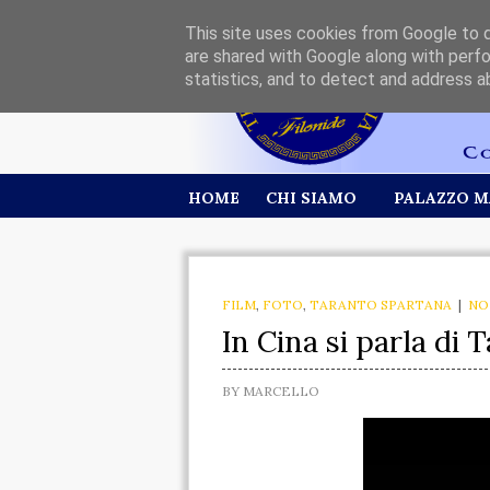
This site uses cookies from Google to de
are shared with Google along with perfo
statistics, and to detect and address a
HOME
CHI SIAMO
PALAZZO M
FILM
,
FOTO
,
TARANTO SPARTANA
|
NO
In Cina si parla di 
BY
MARCELLO