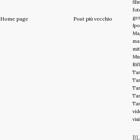
fil
fot
gem
Home page
Post più vecchio
Ipo
Mag
ma
mit
Mu
Rif
Ta
Ta
Tar
Tar
Tar
vid
vis
BL