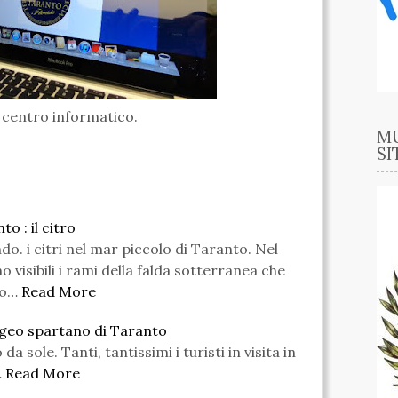
 centro informatico.
MU
SI
o : il citro
do. i citri nel mar piccolo di Taranto. Nel
visibili i rami della falda sotterranea che
ro…
Read More
pogeo spartano di Taranto
a sole. Tanti, tantissimi i turisti in visita in
…
Read More