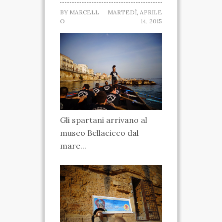
BY
MARCELL
MARTEDÌ, APRILE
SPARTANO
O
14, 2015
CASA DELLA
MARCHESA
MUSEO IPOGEO
SPARTANO
INIZIATIVE
Gli spartani arrivano al
museo Bellacicco dal
VISITE ED ESCURSIONI
mare...
RICONOSCIMENTI
ATTIVITÀ
TARANTO SPARTANA
MEDIA