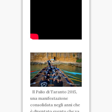
SPARTANO
CASA DELLA
MARCHESA
MUSEO IPOGEO
SPARTANO
INIZIATIVE
VISITE ED ESCURSIONI
RICONOSCIMENTI
ATTIVITÀ
Il Palio di Taranto 2015,
una manifestazione
TARANTO SPARTANA
consolidata negli anni che
MEDIA
è diventato evento che va